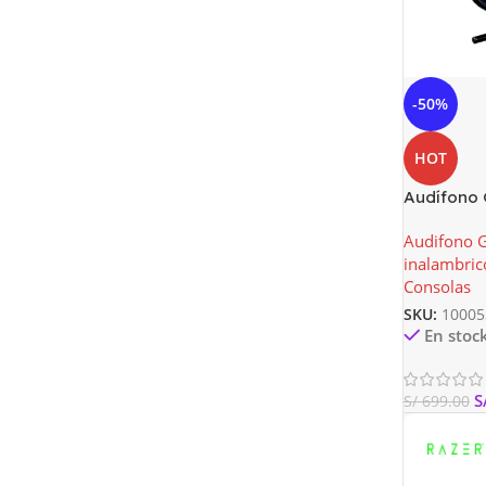
-50%
HOT
Audífono
Thresher 7
Audifono 
Y Ps4
inalambric
Consolas
SKU:
10005
En stoc
S
S/
699.00