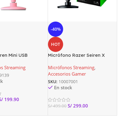
-40%
HOT
ren Mini USB
Micrófono Razer Seiren X
g Micrófono: Cuarzo
Condensador para Streaming
s Streaming
Micrófonos Streaming
,
Accesorios Gamer
9139
ck
SKU:
10007001
En stock
S/
199.90
S/
299.00
S/
499.00