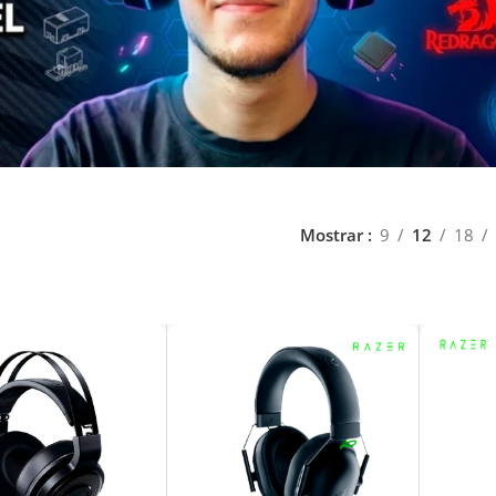
Mostrar
9
12
18