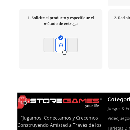
1. Solicite el producto y especifique el
2. Recib
método de entrega
Categor
Juegos & E
"Jugamos, Conectamos y Crecemos
Videojuego
Construyendo Amistad a Través de los
Tarjetas Dig