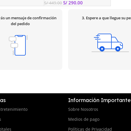
S/
290.00
S/
449.00
irás un mensaje de confirmación
3. Espere a que llegue su p
del pedido
ías
Información Importante
ntretenimiento
Sobre Nosotros
s
Medios de pago
itales
Políticas de Privacidad