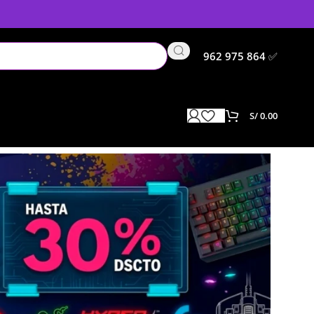
962 975 864
✅
S/
0.00
Mostrando los 6 resultados