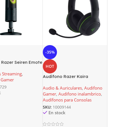
-35%
 Razer Seiren Emote
HOT
Pantalla LED
 Streaming
,
s 8 Bits
Audífono Razer Kaira
s Gamer
Inalámbrico para Xbox Series
729
Audio & Auriculares
,
Audifono
X|S
k
Gamer
,
Audifono inalambrico
,
Audífonos para Consolas
SKU:
10009144
En stock