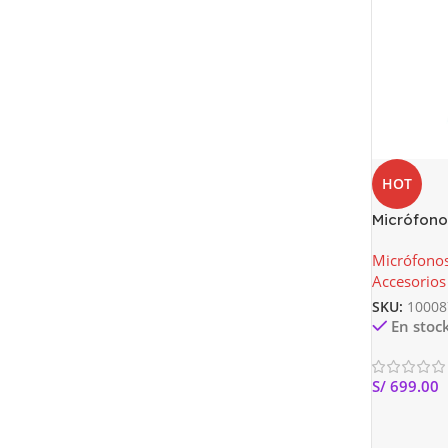
HOT
Micrófono
| USB con 
Micrófonos
Emoticono
Accesorio
SKU:
10008
En stoc
S/
699.00