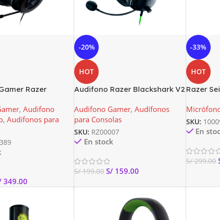
-20%
-33%
HOT
HOT
 Gamer Razer
Audifono Razer Blackshark V2
Razer Sei
.1 Wireless Para Pc
X Multi-Platform 7.1 Negro
Streamin
Gamer
,
Audifono
Audifono Gamer
,
Audífonos
Micrófono
RZ04-03240100-R3U1
Rosa
o
,
Audífonos para
para Consolas
SKU:
1000
En sto
SKU:
RZ00007
En stock
389
k
S/
299.00
S/
159.00
S/
199.00
/
349.00