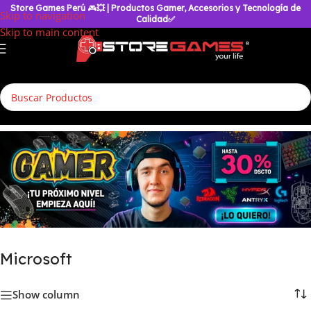
Store Games Perú
🎮
💥
| Productos Gamer, Accesorios y Tecnología de
Skip to navigation
Calidad✅
Skip to main content
Inicio
/
Microsoft
Microsoft
Show column