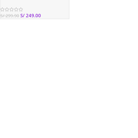
S/
249.00
S/
299.90