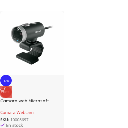
-17%
HOT
Camara web Microsoft
Lifecam Cinema H5D-00013
Camara Webcam
SKU:
10008697
En stock