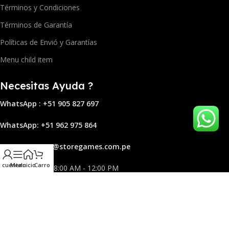
Términos y Condiciones
Términos de Garantía
Políticas de Envió y Garantías
Menu child item
Necesitas Ayuda ?
WhatsApp : +51 905 827 697
Whats
App: +51 962 975 864
Correo:
ven
tas@storega
mes.com.pe
 cuenta
Menu
Inicio
Carro
Lun - Domingo. 8:00 AM - 12:00 PM