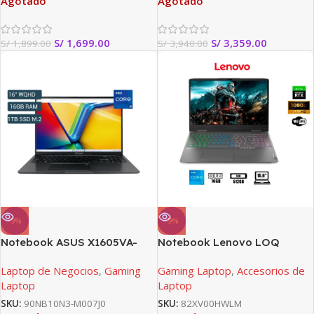
Agotado
Agotado
S/
1,699.00
S/
3,359.00
S/
1,899.00
S/
3,940.00
-9%
-9%
Notebook ASUS X1605VA-
Notebook Lenovo LOQ
MB195 16.0″ WUXGA LED IPS,
15IRH8, 15.6″ FHD IPS, Core
Laptop de Negocios
,
Gaming
Gaming Laptop
,
Accesorios de
Core i9-13900H hasta 5.4GHz,
i7-13620H 2.4/4.9GHz, 16GB
Laptop
Laptop
16GB DDR4
DDR5-5200
SKU:
90NB10N3-M007J0
SKU:
82XV00HWLM