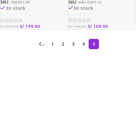
SKU:
10009139
SKU:
940-000110
En stock
En stock
S/
199.90
S/
109.00
S/
299.00
S/
149.00
←
1
2
3
4
5