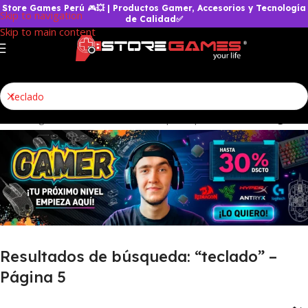
Store Games Perú
🎮
💥
| Productos Gamer, Accesorios y Tecnología
Skip to navigation
de Calidad✅
Skip to main content
cesorios gamer
/
Resultados de búsqueda para “teclado”
/
Página 5
Resultados de búsqueda: “teclado” –
Página 5