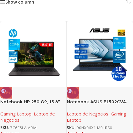
Show column
-11%
-15%
Notebook HP 250 G9, 15.6″
Notebook ASUS B1502CVA-
LCD LED HD Core i3-1215U
NJ1434 15.6″ LED FHD TN,
Gaming Laptop
,
Laptop de
Laptop de Negocios
,
Gaming
1.20/4.40GHz, 8GB DDR4-
Core i5-1335U hasta 4.6GHz,
Negocios
Laptop
3200MHz -1x8GB
16GB DDR4
SKU:
7C6E5LA-ABM
SKU:
90NX06X1-M01RS0