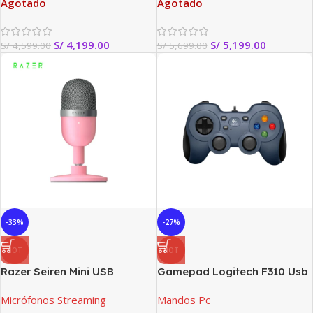
Agotado
Agotado
S/
4,199.00
S/
5,199.00
S/
4,599.00
S/
5,699.00
-33%
-27%
HOT
HOT
Razer Seiren Mini USB
Gamepad Logitech F310 Usb
Streaming Micrófono: Cuarzo
Black
Micrófonos Streaming
Mandos Pc
Rosa